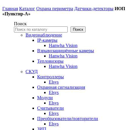
Главная
Каталог
Охрана периметра
Датчики-детекторы
ИОП
«Пунктир-А»
Поиск
Поиск
Видеонаблюдение
IP-камеры
Hanwha Vision
Взрывозащищённые камеры
Hanwha Vision
Тепловизоры
Hanwha Vision
СКУД
Контроллеры
Elsys
Охранная сигнализация
Elsys
Модули
Elsys
Считыватели
Elsys
Преобразователи/повторители
Elsys
ЗИП