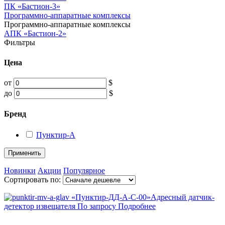
ПК «Бастион-3»
Программно-аппаратные комплексы
Программно-аппаратные комплексы
АПК «Бастион-2»
Фильтры
Цена
от
$
до
$
Бренд
Пунктир-А
Применить
Новинки
Акции
Популярное
Сортировать по:
«Пунктир-ДД-А-С-00»
Адресный датчик-
детектор извещателя
По запросу
Подробнее