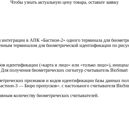
Чтобы узнать актуальную цену товара, оставьте заявку
 интеграции в АПК «Бастион-2» одного терминала для биометр
ченным терминалом для биометрической идентификации по рисунк
ов идентификации («карта и лицо» или «только лицо»), инициа
 Для получения биометрических сигнатур считыватель BioSmart
етрических признаков и кодов идентификации базы данных поль
астион-3 — Бюро пропусков». с настольного считывателя BioSma
авным количеству биометрических считывателей.