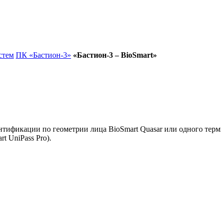
стем
ПК «Бастион-3»
«Бастион-3 – BioSmart»
нтификации по геометрии лица BioSmart Quasar или одного тер
t UniPass Pro).