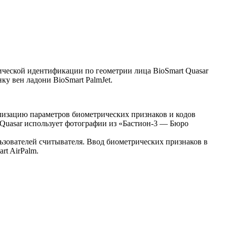
ической идентификации по геометрии лица BioSmart Quasar
у вен ладони BioSmart PalmJet.
лизацию параметров биометрических признаков и кодов
 Quasar использует фотографии из «Бастион-3 — Бюро
зователей считывателя. Ввод биометрических признаков в
rt AirPalm.