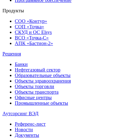
Программное обеспечение
Продукты
СОО «Контур»
СОП «Точка»
СКУД и ОС Elsys
ВСО «Точка-С»
АПК «Бастион-2»
Решения
Банки
Нефтегазовый сектор
Образовательные объекты
Объекты здравоохранения
Объекты торговли
Объекты транспорта
Офисные центры
Промышленные объекты
Аутсорсинг ВЭД
Референс-лист
Новости
Документы