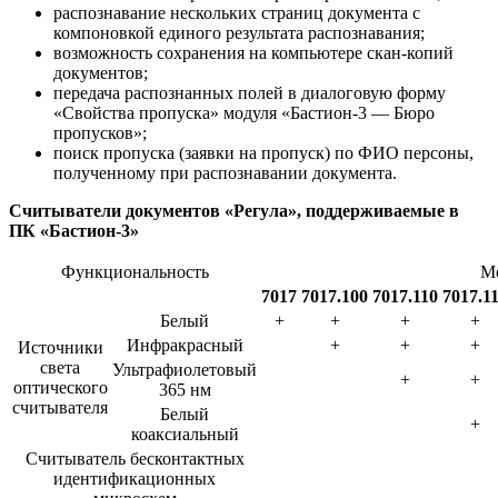
распознавание нескольких страниц документа с
компоновкой единого результата распознавания;
возможность сохранения на компьютере скан-копий
документов;
передача распознанных полей в диалоговую форму
«Свойства пропуска» модуля «Бастион-3 — Бюро
пропусков»;
поиск пропуска (заявки на пропуск) по ФИО персоны,
полученному при распознавании документа.
Считыватели документов «Регула», поддерживаемые в
ПК «Бастион-3»
Функциональность
М
7017
7017.100
7017.110
7017.1
Белый
+
+
+
+
Инфракрасный
+
+
+
Источники
света
Ультрафиолетовый
+
+
оптического
365 нм
считывателя
Белый
+
коаксиальный
Считыватель бесконтактных
идентификационных