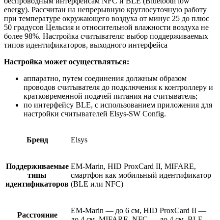
беспроводным интерфейсам NFC и BLE (Bluetooth low
energy). Рассчитан на непрерывную круглосуточную работу
при температуре окружающего воздуха от минус 25 до плюс
50 градусов Цельсия и относительной влажности воздуха не
более 98%. Настройка считывателя: выбор поддерживаемых
типов идентификаторов, выходного интерфейса
Настройка может осуществляться:
аппаратно, путем соединения должным образом
проводов считывателя до подключения к контроллеру и
кратковременной подачей питания на считыватель;
по интерфейсу BLE, с использованием приложения для
настройки считывателей Elsys-SW Config.
Бренд
Elsys
Поддерживаемые
EM-Marin, HID ProxCard II, MIFARE,
типы
смартфон как мобильный идентификатор
идентификаторов
(BLE или NFC)
EM-Marin — до 6 см, HID ProxCard II —
Расстояние
до 4 см, MIFARE, NFC — до 4 см, BLE —