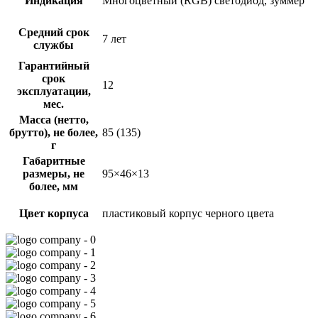
Индикация
Многоцветный (RGB) светодиод, зуммер
Средний срок
7 лет
службы
Гарантийный
срок
12
эксплуатации,
мес.
Масса (нетто,
брутто), не более,
85 (135)
г
Габаритные
размеры, не
95×46×13
более, мм
Цвет корпуса
пластиковый корпус черного цвета