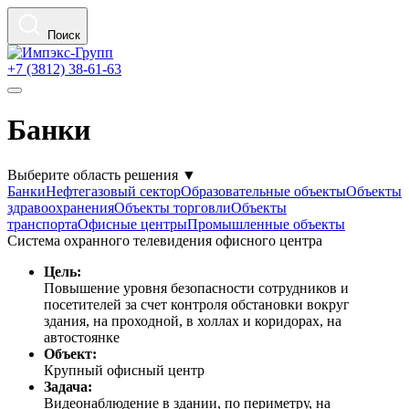
Поиск
+7 (3812) 38-61-63
Банки
Выберите область решения
▼
Банки
Нефтегазовый сектор
Образовательные объекты
Объекты
здравоохранения
Объекты торговли
Объекты
транспорта
Офисные центры
Промышленные объекты
Система охранного телевидения офисного центра
Цель:
Повышение уровня безопасности сотрудников и
посетителей за счет контроля обстановки вокруг
здания, на проходной, в холлах и коридорах, на
автостоянке
Объект:
Крупный офисный центр
Задача:
Видеонаблюдение в здании, по периметру, на