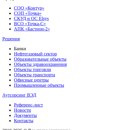
СОО «Контур»
СОП «Точка»
СКУД и ОС Elsys
ВСО «Точка-С»
АПК «Бастион-2»
Решения
Банки
Нефтегазовый сектор
Образовательные объекты
Объекты здравоохранения
Объекты торговли
Объекты транспорта
Офисные центры
Промышленные объекты
Аутсорсинг ВЭД
Референс-лист
Новости
Документы
Контакты