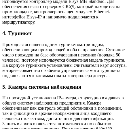
используется контроллер модели Elsys-MB-Standard. Для
обеспечения связи с сервером СКУД, который находится на
промплощадке, контроллер оснащен модулем Ethernet-
интерфейса Elsys-IP и напрямую подключается к
маршрутизатору.
4. Турникет
Проходная оснащена одним турникетом-триподом,
обеспечивающим проход людей в оба направления. Суточное
число проходов на базе оборудования невелико (порядка 50
человек), поэтому используется бюджетная модель турникета.
На корпусе турникета установлены считыватели карт доступа,
которые совместно с кабелем управления самого турникета
подключаются к клеммам платы контроллера доступа.
5. Камера системы наблюдения
На проходной установлена IP-камера, структурно входящая в
общую систему наблюдения предприятия. Камера
обеспечивает как контроль общей обстановки в помещении,
так и фиксацию в архиве изображения лица входящего
человека с качеством, достаточным для идентификации.
Запись в архив включается автоматически по событию
предъявления карты доступа. При разрешении 640х480,