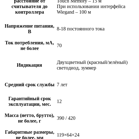
расстояние от
Touch Memory – 15 м
считывателя до
При использовании интерфейса
контроллера
Wiegand – 100 м
Напряжение питания,
8-18 постоянного тока
В
Ток потребления, мА,
70
не более
Двухцветный (красный/зелёный)
Индикация
светодиод, зуммер
Средний срок службы
7 лет
Гарантийный срок
12
эксплуатации, мес.
Масса (нетто, брутто),
390 / 420
не более, г
Габаритные размеры,
119×64×24
не более, мм