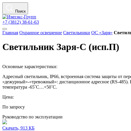
Поиск
+7 (3812) 38-61-63
Главная
Охранное освещение
Светильники
ОС «Заря»
Светиль
Светильник Заря-С (исп.П)
Основные характеристики:
Адресный светильник, IP66, встроенная система защиты от пе
«дежурный»-«тревожный»: дистанционное адресное (RS-485). Н
температура -65˚С…+50˚С.
Цена:
По запросу
Руководство по эксплуатации
Скачать, 913 КБ