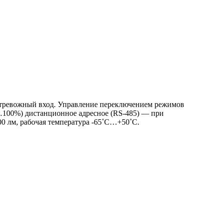
, тревожный вход. Управление переключением режимов
…100%) дистанционное адресное (RS-485) — при
0 лм, рабочая температура -65˚С…+50˚С.