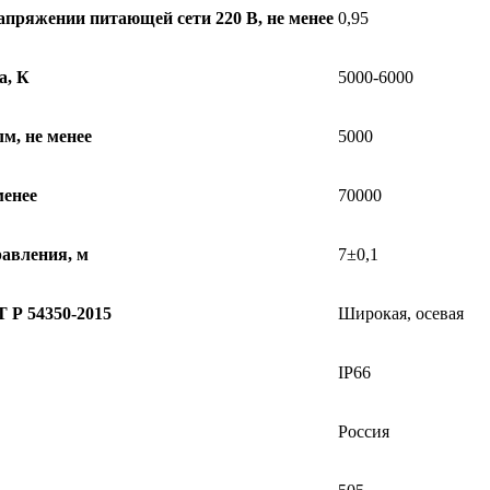
пряжении питающей сети 220 В, не менее
0,95
а, К
5000-6000
лм, не менее
5000
менее
70000
равления, м
7±0,1
 Р 54350-2015
Широкая, осевая
IP66
Россия