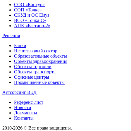
СОО «Контур»
СОП «Точка»
СКУД и ОС Elsys
ВСО «Точка-С»
АПК «Бастион-2»
Решения
Банки
Нефтегазовый сектор
Образовательные объекты
Объекты здравоохранения
Объекты торговли
Объекты транспорта
Офисные центры
Промышленные объекты
Аутсорсинг ВЭД
Референс-лист
Новости
Документы
Контакты
2010-2026 © Все права защищены.