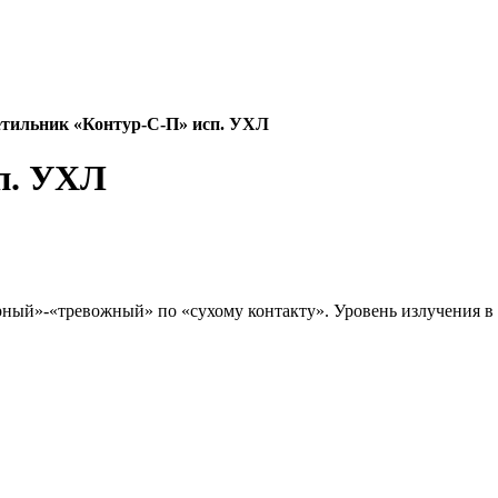
тильник «Контур-С-П» исп. УХЛ
п. УХЛ
рный»-«тревожный» по «сухому контакту». Уровень излучения 