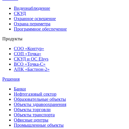
Видеонаблюдение
СКУД
Охранное освещение
Охрана периметра
Программное обеспечение
Продукты
СОО «Контур»
СОП «Точка»
СКУД и ОС Elsys
ВСО «Точка-С»
АПК «Бастион-2»
Решения
Банки
Нефтегазовый сектор
Образовательные объекты
Объекты здравоохранения
Объекты торговли
Объекты транспорта
Офисные центры
Промышленные объекты