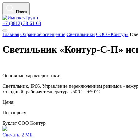
Поиск
+7 (3812) 38-61-63
Главная
Охранное освещение
Светильники
СОО «Контур»
Све
Светильник «Контур-С-П» ис
Основные характеристики:
Светильник, IP66. Управление переключением режимов «дежу
холодный, рабочая температура -50˚С…+50˚С.
Цена:
По запросу
Буклет СОО Контур
Скачать, 2 МБ