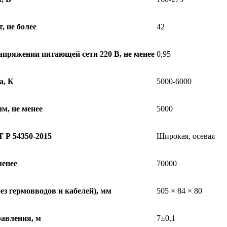
, не более
42
пряжении питающей сети 220 В, не менее
0,95
а, К
5000-6000
лм, не менее
5000
 Р 54350-2015
Широкая, осевая
менее
70000
з гермовводов и кабелей), мм
505 × 84 × 80
равления, м
7±0,1