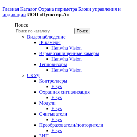
Главная
Каталог
Охрана периметра
Блоки управления и
индикации
ИОП «Пунктир-А»
Поиск
Поиск
Видеонаблюдение
IP-камеры
Hanwha Vision
Взрывозащищённые камеры
Hanwha Vision
Тепловизоры
Hanwha Vision
СКУД
Контроллеры
Elsys
Охранная сигнализация
Elsys
Модули
Elsys
Считыватели
Elsys
Преобразователи/повторители
Elsys
ЗИП