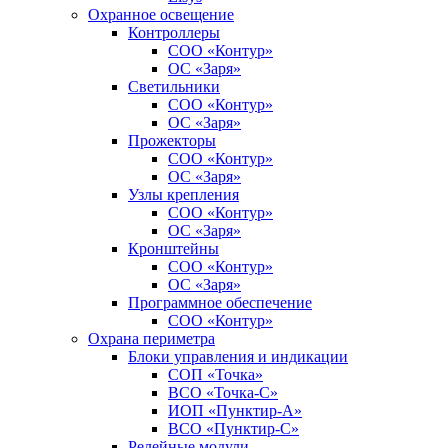
Охранное освещение
Контроллеры
СОО «Контур»
ОС «Заря»
Светильники
СОО «Контур»
ОС «Заря»
Прожекторы
СОО «Контур»
ОС «Заря»
Узлы крепления
СОО «Контур»
ОС «Заря»
Кронштейны
СОО «Контур»
ОС «Заря»
Программное обеспечение
СОО «Контур»
Охрана периметра
Блоки управления и индикации
СОП «Точка»
ВСО «Точка-С»
ИОП «Пунктир-А»
ВСО «Пунктир-С»
Релейные модули