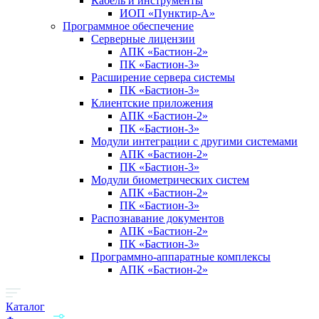
Кабель и инструменты
ИОП «Пунктир-А»
Программное обеспечение
Серверные лицензии
АПК «Бастион-2»
ПК «Бастион-3»
Расширение сервера системы
ПК «Бастион-3»
Клиентские приложения
АПК «Бастион-2»
ПК «Бастион-3»
Модули интеграции с другими системами
АПК «Бастион-2»
ПК «Бастион-3»
Модули биометрических систем
АПК «Бастион-2»
ПК «Бастион-3»
Распознавание документов
АПК «Бастион-2»
ПК «Бастион-3»
Программно-аппаратные комплексы
АПК «Бастион-2»
Каталог