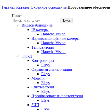
Главная
Каталог
Охранное освещение
Программное обеспече
Поиск
Поиск
Видеонаблюдение
IP-камеры
Hanwha Vision
Взрывозащищённые камеры
Hanwha Vision
Тепловизоры
Hanwha Vision
СКУД
Контроллеры
Elsys
Охранная сигнализация
Elsys
Модули
Elsys
Считыватели
Elsys
Преобразователи/повторители
Elsys
ЗИП
Elsys