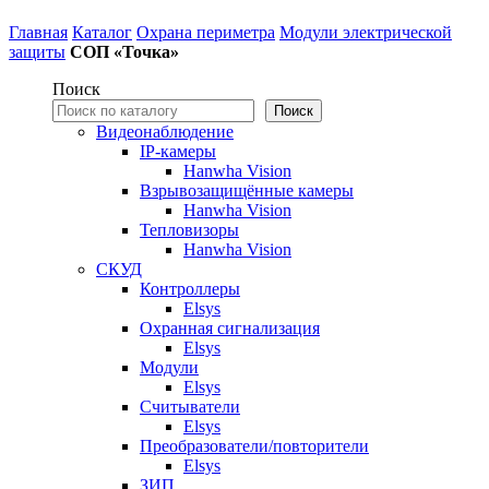
Главная
Каталог
Охрана периметра
Модули электрической
защиты
СОП «Точка»
Поиск
Поиск
Видеонаблюдение
IP-камеры
Hanwha Vision
Взрывозащищённые камеры
Hanwha Vision
Тепловизоры
Hanwha Vision
СКУД
Контроллеры
Elsys
Охранная сигнализация
Elsys
Модули
Elsys
Считыватели
Elsys
Преобразователи/повторители
Elsys
ЗИП