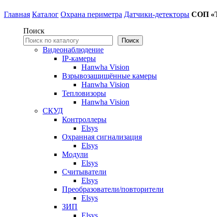
Главная
Каталог
Охрана периметра
Датчики-детекторы
СОП «
Поиск
Поиск
Видеонаблюдение
IP-камеры
Hanwha Vision
Взрывозащищённые камеры
Hanwha Vision
Тепловизоры
Hanwha Vision
СКУД
Контроллеры
Elsys
Охранная сигнализация
Elsys
Модули
Elsys
Считыватели
Elsys
Преобразователи/повторители
Elsys
ЗИП
Elsys