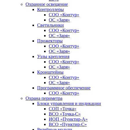
Охранное освещение
Контроллеры
СОО «Контур»
ОС «Заря»
Светильники
СОО «Контур»
ОС «Заря»
Прожекторы
СОО «Контур»
ОС «Заря»
Узлы крепления
СОО «Контур»
ОС «Заря»
Кронштейны
СОО «Контур»
ОС «Заря»
Программное обеспечение
СОО «Контур»
Охрана периметра
Блоки управления и индикации
СОП «Точка»
ВСО «Точка-С»
ИОП «Пунктир-А»
ВСО «Пунктир-С»
Релейные модули