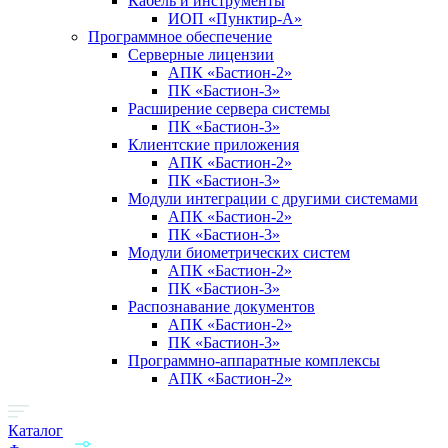
Кабель и инструменты
ИОП «Пунктир-А»
Программное обеспечение
Серверные лицензии
АПК «Бастион-2»
ПК «Бастион-3»
Расширение сервера системы
ПК «Бастион-3»
Клиентские приложения
АПК «Бастион-2»
ПК «Бастион-3»
Модули интеграции с другими системами
АПК «Бастион-2»
ПК «Бастион-3»
Модули биометрических систем
АПК «Бастион-2»
ПК «Бастион-3»
Распознавание документов
АПК «Бастион-2»
ПК «Бастион-3»
Программно-аппаратные комплексы
АПК «Бастион-2»
Каталог