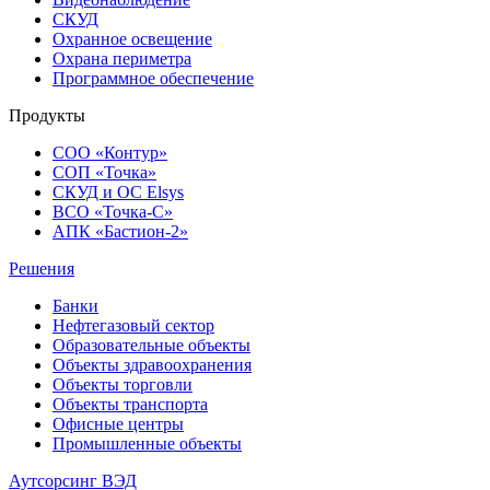
СКУД
Охранное освещение
Охрана периметра
Программное обеспечение
Продукты
СОО «Контур»
СОП «Точка»
СКУД и ОС Elsys
ВСО «Точка-С»
АПК «Бастион-2»
Решения
Банки
Нефтегазовый сектор
Образовательные объекты
Объекты здравоохранения
Объекты торговли
Объекты транспорта
Офисные центры
Промышленные объекты
Аутсорсинг ВЭД