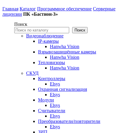
Главная
Каталог
Программное обеспечение
Серверные
лицензии
ПК «Бастион-3»
Поиск
Поиск
Видеонаблюдение
IP-камеры
Hanwha Vision
Взрывозащищённые камеры
Hanwha Vision
Тепловизоры
Hanwha Vision
СКУД
Контроллеры
Elsys
Охранная сигнализация
Elsys
Модули
Elsys
Считыватели
Elsys
Преобразователи/повторители
Elsys
ЗИП